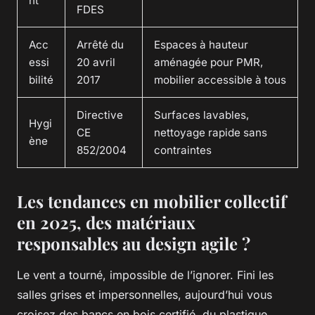
nt
FDES
Acc
Arrêté du
Espaces à hauteur
essi
20 avril
aménagée pour PMR,
bilité
2017
mobilier accessible à tous
Directive
Surfaces lavables,
Hygi
CE
nettoyage rapide sans
ène
852/2004
contraintes
Les tendances en mobilier collectif
en 2025, des matériaux
responsables au design agile ?
Le vent a tourné, impossible de l’ignorer. Fini les
salles grises et impersonnelles, aujourd’hui vous
croisez des bancs en bois certifié, du plastique